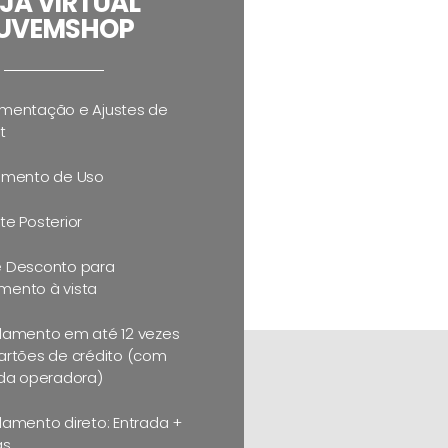
JA VIRTUAL
UVEMSHOP
mentação e Ajustes de
t
amento de Uso
te Posterior
 Desconto para
ento à vista
lamento em até 12 vezes
artões de crédito (com
 da operadora)
lamento direto: Entrada +
as