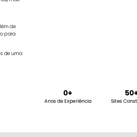
além de
to para
és de uma
0
+
50
Anos de Experiência
Sites Cons