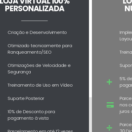
LOJA VIRTUAL 100%
LO
PERSONALIZADA
N
Criação e Desenvolvimento
Imple
Layou
Otimizado tecnicamente para
Ranqueamento/SEO
Trein
Otimizações de Velocidade e
Supor
Segurança
5% de
Treinamento de Uso em Vídeo
pagam
Suporte Posterior
Parce
nos c
juros
10% de Desconto para
pagamento à vista
Parce
30 Di
Parcelamento em até 12 vezes