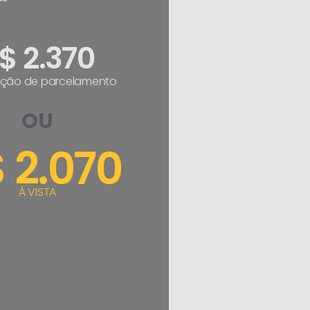
$ 2.370
ção de parcelamento
OU
 2.070
À VISTA